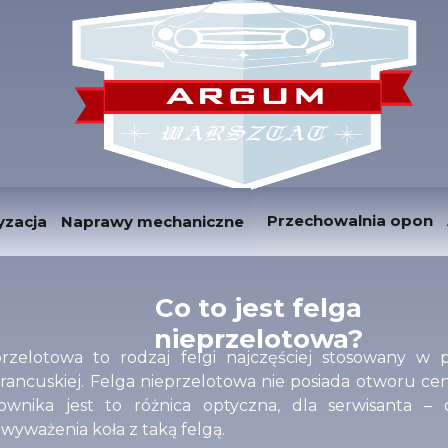
Przechowalnia opon
yzacja
Naprawy mechaniczne
Co to jest felga
nieprzelotowa?
przelotowa to rodzaj felgi najczęściej stosowany w 
francuskiej. Felga nieprzelotowa nie posiada otworu ce
ownika jest to różnica optyczna, dla serwisanta – 
wyważenia koła z taką felgą.