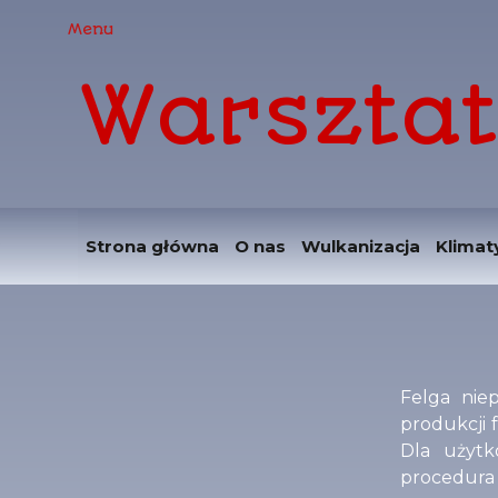
Menu
Warsztat
Strona główna
O nas
Wulkanizacja
Klimat
Felga nie
produkcji 
Dla użytk
procedura 