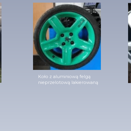
Koło z aluminiową felgą
nieprzelotową lakierowaną