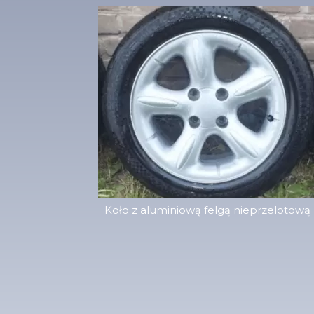
Koło z aluminiową felgą nieprzelotową