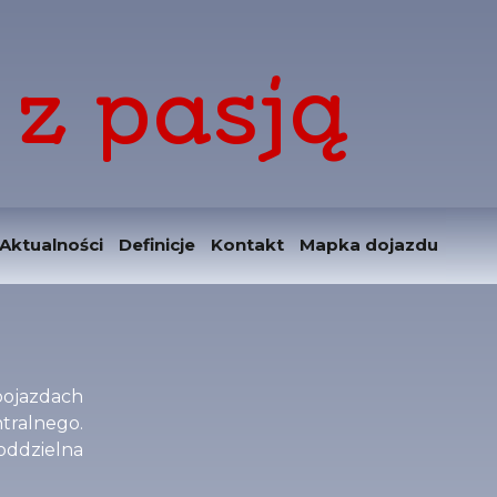
z pasją
Aktualności
Definicje
Kontakt
Mapka dojazdu
pojazdach
ntralnego.
oddzielna